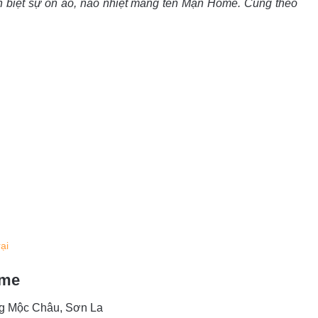
 biệt sự ồn à
o, náo nhiệt mang tên Mận Home. Cùng theo
rại
ome
ng Mộc Châu, Sơn La