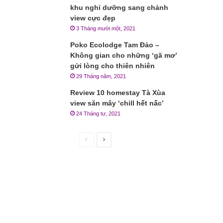
khu nghỉ dưỡng sang chảnh
view cực đẹp
3 Tháng mười một, 2021
Poko Ecolodge Tam Đảo –
Không gian cho những ‘gã mơ’
gửi lòng cho thiên nhiên
29 Tháng năm, 2021
Review 10 homestay Tà Xùa
view săn mây ‘chill hết nấc’
24 Tháng tư, 2021
Trang
Trang
trước
sau