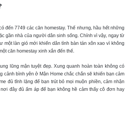
y?
có đến 7749 các căn homestay. Thế nhưng, hầu hết những
c gần nhà của người dân sinh sống. Chính vì vậy, ngay từ
 một làn gió mới khiến dân tình bàn tán xôn xao vì không
một căn homestay xinh xắn đến thế.
hung lũng mận tuyệt đẹp. Xung quanh hoàn toàn không có
ng cảnh bình yên ở Mận Home chắc chắn sẽ khiến bạn cảm
me đủ tĩnh lặng để bạn trút bỏ mọi muộn phiền, cảm nhận
là nơi đây đủ ấm áp để bạn không hề cảm thấy cô đơn hay