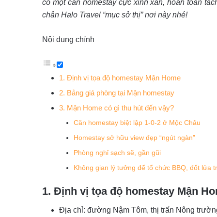
có một căn homestay cực xinh xắn, hoàn toàn tách
chân Halo Travel “mục sở thị” nơi này nhé!
Nội dung chính
1. Định vị tọa độ homestay Mận Home
2. Bảng giá phòng tại Mận homestay
3. Mận Home có gì thu hút đến vậy?
Căn homestay biệt lập 1-0-2 ở Mộc Châu
Homestay sở hữu view đẹp “ngút ngàn”
Phòng nghỉ sạch sẽ, gần gũi
Không gian lý tưởng để tổ chức BBQ, đốt lửa t
1. Định vị tọa độ homestay Mận H
Địa chỉ: đường Nậm Tôm, thị trấn Nông trườ