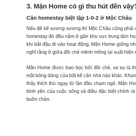
3. Mận Home có gì thu hút đến vậ
Căn homestay biệt lập 1-0-2 ở Mộc Châu
Nếu để kể sương sương thì Mộc Châu cũng phải 
homestay đó đều nằm ở gần khu vực trung tâm hoặ
khi bắt đầu đi vào hoạt động, Mận Home giống như
nghĩ rằng ở giữa đồi chè mênh mông lại xuất hiện 
Mận Home được bao bọc bởi đồi chè, xa xa là t
một bóng dáng của bất kể căn nhà nào khác. Khu
thấy thích thú ngay từ lần đầu chạm ngõ. Mận Ho
bình yên của cuộc sống và điều đặc biệt chính 
buồn chán.