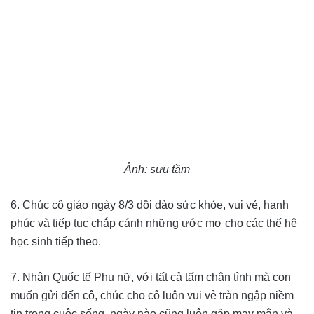
Ảnh: sưu tầm
6. Chúc cô giáo ngày 8/3 dồi dào sức khỏe, vui vẻ, hạnh
phúc và tiếp tục chắp cánh những ước mơ cho các thế hệ
học sinh tiếp theo.
7. Nhân Quốc tế Phụ nữ, với tất cả tấm chân tình mà con
muốn gửi đến cô, chúc cho cô luôn vui vẻ tràn ngập niềm
tin trong cuộc sống, ngày nào cũng luôn gặp may mắn và