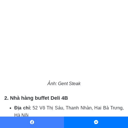
Ảnh: Gent Steak
2. Nhà hàng buffet Deli 4B
Địa chỉ:
52 Võ Thị Sáu, Thanh Nhàn, Hai Bà Trưng,
Hà Nội
Giá khoảng:
từ 150.000đ – 300.000đ/người
Facebook
Messenger