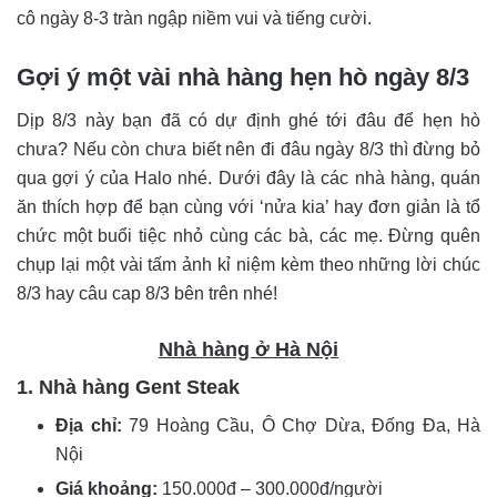
cô ngày 8-3 tràn ngập niềm vui và tiếng cười.
Gợi ý một vài nhà hàng hẹn hò ngày 8/3
Dịp 8/3 này bạn đã có dự định ghé tới đâu để hẹn hò
chưa? Nếu còn chưa biết nên đi đâu ngày 8/3 thì đừng bỏ
qua gợi ý của Halo nhé. Dưới đây là các nhà hàng, quán
ăn thích hợp để bạn cùng với ‘nửa kia’ hay đơn giản là tổ
chức một buổi tiệc nhỏ cùng các bà, các mẹ. Đừng quên
chụp lại một vài tấm ảnh kỉ niệm kèm theo những lời chúc
8/3 hay câu cap 8/3 bên trên nhé!
Nhà hàng ở Hà Nội
1. Nhà hàng Gent Steak
Địa chỉ:
79 Hoàng Cầu, Ô Chợ Dừa, Đống Đa, Hà
Nội
Giá khoảng:
150.000đ – 300.000đ/người