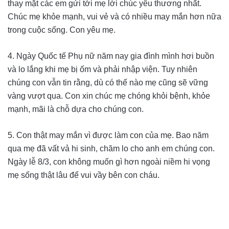
thay mặt các em gửi tới mẹ lời chúc yêu thương nhất.
Chúc mẹ khỏe mạnh, vui vẻ và có nhiều may mắn hơn nữa
trong cuộc sống. Con yêu mẹ.
4. Ngày Quốc tế Phụ nữ năm nay gia đình mình hơi buồn
và lo lắng khi mẹ bị ốm và phải nhập viện. Tuy nhiên
chúng con vẫn tin rằng, dù có thế nào mẹ cũng sẽ vững
vàng vượt qua. Con xin chúc mẹ chóng khỏi bệnh, khỏe
mạnh, mãi là chỗ dựa cho chúng con.
5. Con thật may mắn vì được làm con của mẹ. Bao năm
qua mẹ đã vất vả hi sinh, chăm lo cho anh em chúng con.
Ngày lễ 8/3, con không muốn gì hơn ngoài niềm hi vọng
mẹ sống thật lâu để vui vầy bên con cháu.