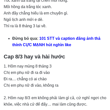
Tóc xanh da trắng lại chen môi hồng.
Môi hồng da trắng tóc xanh.
Anh đây chẳng hiểu là em chuyện gì.
Ngó lịch anh mới e dè.
Thì ra là 8 tháng 3 lại về.
Đừng bỏ qua:
101 STT và caption đăng ảnh thả
thính CỰC MẠNH hút nghìn like
Cap 8/3 hay và hài hước
1. Hôm nay mùng 8 tháng 3
Chị em phụ nữ đi ra đi vào
Đi ra… chẳng có ai chào
Chị em phụ nữ đi vào, không ra
2. Hôm nay 8/3 em không phải làm gì cả, cứ nghỉ ngơi cho
khỏe, việc nhà cứ để đấy… mai làm cũng được.