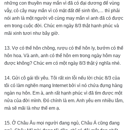
những con thuyền may mắn vì đã có đại dương để vùng
vẫy, cỏ cây may mắn vì có mặt đất để sinh tồn,… thì phải
nói anh là một người vô cùng may mắn vì anh đã có được
em trong cuộc đời. Chúc em ngày 8/3 thật hạnh phúc và
mãi xinh tươi như bây giờ.
13. Vợ có thể hôn chồng, rượu có thể hôn ly, bướm có thể
hôn hoa. Và anh, anh có thể hôn em trong ngày hôm nay
được không? Chúc em có một ngày 8/3 thật ý nghĩa nhé.
14. Gửi cô gái tôi yêu. Tôi rất xin lỗi nếu lời chúc 8/3 của
tôi có làm nghẽn mạng Internet bởi vì nó chứa đựng hàng
ngàn nụ hôn. Em à, anh rất hạnh phúc vì đã tìm được một
nửa của đời mình. Đó chính là em. Anh yêu em nhiều lắm,
mà sẽ mãi là như thế em ạ.
15. Ở Châu Âu mọi người đang ngủ, Châu Á cũng đang