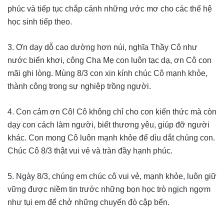
phúc và tiếp tục chắp cánh những ước mơ cho các thế hệ
học sinh tiếp theo.
3. Ơn dạy dỗ cao dường hơn núi, nghĩa Thầy Cô như
nước biển khơi, công Cha Mẹ con luôn tạc dạ, ơn Cô con
mãi ghi lòng. Mùng 8/3 con xin kính chúc Cô mạnh khỏe,
thành công trong sự nghiệp trồng người.
4. Con cảm ơn Cô! Cô không chỉ cho con kiến thức mà còn
dạy con cách làm người, biết thương yêu, giúp đỡ người
khác. Con mong Cô luôn mạnh khỏe để dìu dắt chúng con.
Chúc Cô 8/3 thật vui vẻ và tràn đầy hạnh phúc.
5. Ngày 8/3, chúng em chúc cô vui vẻ, mạnh khỏe, luôn giữ
vững được niềm tin trước những bọn học trò ngịch ngợm
như tụi em để chở những chuyến đò cập bến.