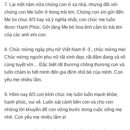
7. Lại một năm nữa chúng con ở xa nhà, nhưng đối với
chúng con Mẹ luôn ở trong trái tim. Chúng con xin gửi đến
Mẹ loi chuc 8/3 hay và ý nghĩa nhất, con chúc mẹ luôn
được Hạnh Phúc. Gởi tặng Mẹ bó hoa tình cảm từ trái tim
của các anh em con.
8. Chúc mừng ngày phụ nữ Việt Nam 8 -3 , chúc mừng mẹ!
Chúc mừng người phụ nữ rất xinh đẹp, rất đảm đang và vô
cùng tuyệt vời… Đặc biệt rất thương chồng thương con và
luôn chăm lo hết mình đến gia đình nhỏ bé của mình. Con
yêu mẹ nhiều lắm.
9. Hôm nay 8/3 con kính chúc mẹ luôn luôn mạnh khỏe,
hạnh phúc, vui vẻ. Luôn sát cánh bên con và cho con
những lời khuyên để con vững bước trong cuộc sống mẹ
nhé. Con yêu mẹ nhiều lắm ạ!