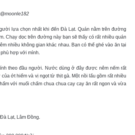
 @moonle182
người lựa chọn nhất khi đến Đà Lạt. Quán nằm trên đường
m. Chạy dọc trên đường này bạn sẽ thấy có rất nhiều quán
êm nhiều không gian khác nhau. Bạn có thể ghé vào ăn tại
 phù hợp với mình.
đ tính theo đầu người. Nước dùng ở đây được nêm nếm rất
ủa ớt hiểm và vị ngọt từ thịt gà. Một nồi lẩu gồm rất nhiều
 chấm với muối chấm chua chua cay cay ăn rất ngon và vừa
Đà Lạt, Lâm Đồng.