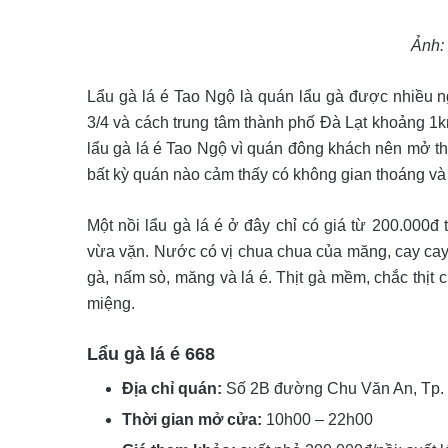
Ảnh:
Lẩu gà lá é Tao Ngộ là quán lẩu gà được nhiều 
3/4 và cách trung tâm thành phố Đà Lạt khoảng 1k
lẩu gà lá é Tao Ngộ vì quán đông khách nên mở th
bất kỳ quán nào cảm thấy có không gian thoáng và
Một nồi lẩu gà lá é ở đây chỉ có giá từ 200.000
vừa vặn. Nước có vị chua chua của măng, cay cay c
gà, nấm sò, măng và lá é. Thịt gà mềm, chắc thịt
miệng.
Lẩu gà lá é 668
Địa chỉ quán:
Số 2B đường Chu Văn An, Tp. 
Thời gian mở cửa:
10h00 – 22h00