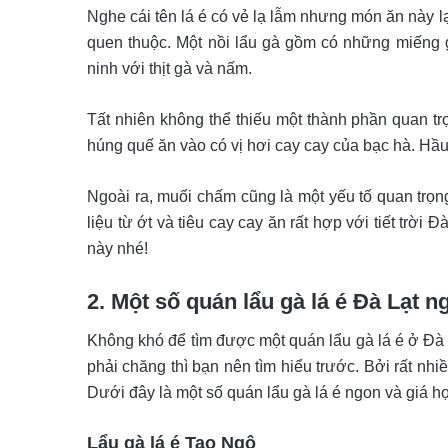
Nghe cái tên lá é có vẻ lạ lẫm nhưng món ăn này l
quen thuộc. Một nồi lẩu gà gồm có những miếng 
ninh với thịt gà và nấm.
Tất nhiên không thể thiếu một thành phần quan trọ
húng quế ăn vào có vị hơi cay cay của bạc hà. Hầu
Ngoài ra, muối chấm cũng là một yếu tố quan tr
liệu từ ớt và tiêu cay cay ăn rất hợp với tiết tr
này nhé!
2. Một số quán lẩu gà lá é Đà Lạt 
Không khó để tìm được một quán lẩu gà lá é ở Đà 
phải chăng thì bạn nên tìm hiểu trước. Bởi rất nhi
Dưới đây là một số quán lẩu gà lá é ngon và giá h
Lẩu gà lá é Tao Ngộ