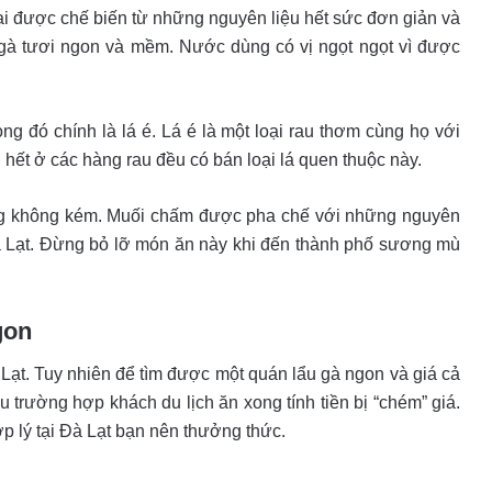
ại được chế biến từ những nguyên liệu hết sức đơn giản và
gà tươi ngon và mềm. Nước dùng có vị ngọt ngọt vì được
ng đó chính là lá é. Lá é là một loại rau thơm cùng họ với
 hết ở các hàng rau đều có bán loại lá quen thuộc này.
ọng không kém. Muối chấm được pha chế với những nguyên
ời Đà Lạt. Đừng bỏ lỡ món ăn này khi đến thành phố sương mù
ngon
Lạt. Tuy nhiên để tìm được một quán lẩu gà ngon và giá cả
ều trường hợp khách du lịch ăn xong tính tiền bị “chém” giá.
ợp lý tại Đà Lạt bạn nên thưởng thức.