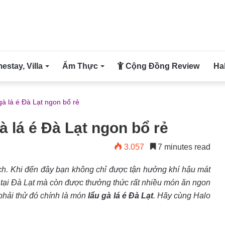
stay, Villa
Ẩm Thực
Cộng Đồng Review
Ha
à lá é Đà Lạt ngon bổ rẻ
à lá é Đà Lạt ngon bổ rẻ
3.057
7 minutes read
hách. Khi đến đây bạn không chỉ được tận hưởng khí hậu mát
 tại Đà Lạt mà còn được thưởng thức rất nhiều món ăn ngon
phải thử đó chính là món
lẩu gà lá é Đà Lạt
. Hãy cùng Halo