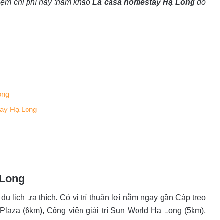
kiệm chi phí hãy tham khảo
La casa homestay Hạ Long
do
ong
tay Hạ Long
 Long
du lịch ưa thích. Có vị trí thuận lợi nằm ngay gần Cáp treo
laza (6km), Công viên giải trí Sun World Hạ Long (5km),