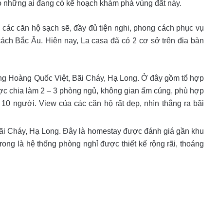
o những ai đang có kế hoạch khám phá vùng đất này.
ác căn hộ sạch sẽ, đầy đủ tiện nghi, phong cách phục vụ
ách Bắc Âu. Hiện nay, La casa đã có 2 cơ sở trên địa bàn
ng Hoàng Quốc Việt, Bãi Cháy, Hạ Long. Ở đây gồm tổ hợp
ợc chia làm 2 – 3 phòng ngủ, không gian ấm cúng, phù hợp
10 người. View của các căn hộ rất đẹp, nhìn thẳng ra bãi
Bãi Cháy, Hạ Long. Đây là homestay được đánh giá gần khu
rong là hệ thống phòng nghỉ được thiết kế rộng rãi, thoáng