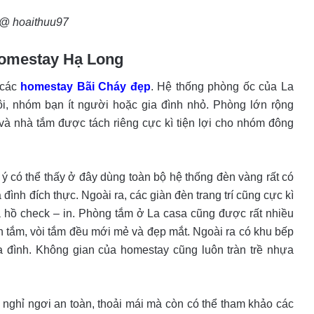
 @ hoaithuu97
 homestay Hạ Long
 các
homestay Bãi Cháy đẹp
. Hệ thống phòng ốc của La
i, nhóm bạn ít người hoặc gia đình nhỏ. Phòng lớn rộng
 và nhà tắm được tách riêng cực kì tiện lợi cho nhóm đông
nh ý có thể thấy ở đây dùng toàn bộ hệ thống đèn vàng rất có
đình đích thực. Ngoài ra, các giàn đèn trang trí cũng cực kì
a hồ check – in. Phòng tắm ở La casa cũng được rất nhiều
ồn tắm, vòi tắm đều mới mẻ và đẹp mắt. Ngoài ra có khu bếp
a đình. Không gian của homestay cũng luôn tràn trề nhựa
nghỉ ngơi an toàn, thoải mái mà còn có thể tham khảo các