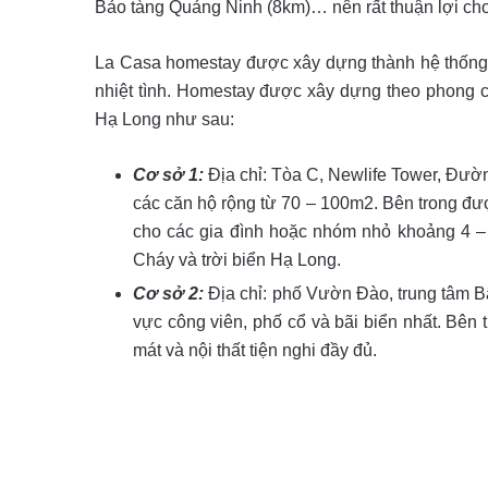
Bảo tàng Quảng Ninh (8km)… nên rất thuận lợi ch
La Casa homestay được xây dựng thành hệ thống c
nhiệt tình. Homestay được xây dựng theo phong c
Hạ Long như sau:
Cơ sở 1:
Địa chỉ: Tòa C, Newlife Tower, Đườ
các căn hộ rộng từ 70 – 100m2. Bên trong đư
cho các gia đình hoặc nhóm nhỏ khoảng 4 – 
Cháy và trời biển Hạ Long.
Cơ sở 2:
Địa chỉ: phố Vườn Đào, trung tâm 
vực công viên, phố cổ và bãi biển nhất. Bên t
mát và nội thất tiện nghi đầy đủ.