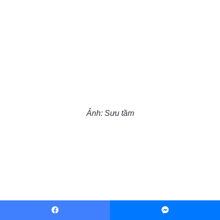
Ảnh: Sưu tầm
Facebook
Messenger