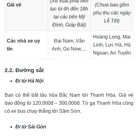
(Xe xuất phát liên
Giá vé
(Chưa bao gồm
tục từ 6h đến 18h
phụ thu các ngày
tại các bến Mỹ
Lễ Tết)
Đình, Giáp Bát)
Hoàng Long, Mai
Các nhà xe uy
Đại Nam, Vân
Linh, Lực Hà, Hà
tín
Anh, Go Now,…
Ngoan, An Tuyên
2.2. Đường sắt
Đi từ Hà Nội
Bạn có thể bắt tàu hỏa Bắc Nam tới Thanh Hóa. Giá vé
dao động từ 120.000đ – 300.000đ. Từ ga Thanh Hóa cũng
có xe bus chạy thẳng tới Sầm Sơn.
Đi từ Sài Gòn