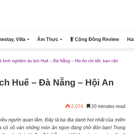
stay, Villa
Ẩm Thực
Cộng Đồng Review
Ha
ẻ kinh nghiệm du lịch Huế – Đà Nẵng – Hội An chi tiết, bạn cần
ịch Huế – Đà Nẵng – Hội An
2.074
20 minutes read
iều người quan tâm. Đây là ba địa danh hot nhất của miền
 vừa có vô vàn những món ăn ngon đang chờ đón bạn! Trong