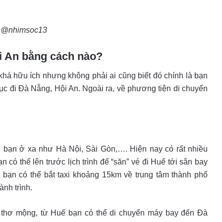
 @nhimsoc13
i An bằng cách nào?
há hữu ích nhưng không phải ai cũng biết đó chính là bạn
tục đi Đà Nẵng, Hội An. Ngoài ra, về phương tiện di chuyển
 bạn ở xa như Hà Nội, Sài Gòn,…. Hiện nay có rất nhiều
 có thể lên trước lịch trình để “săn” vé đi Huế tới sân bay
 bạn có thể bắt taxi khoảng 15km về trung tâm thành phố
nh trình.
y thơ mộng, từ Huế bạn có thể di chuyển máy bay đến Đà