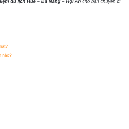
hiệm du lịch Huế – Đà Nẵng – Hội An
cho bạn chuyến đi
hất?
h nào?