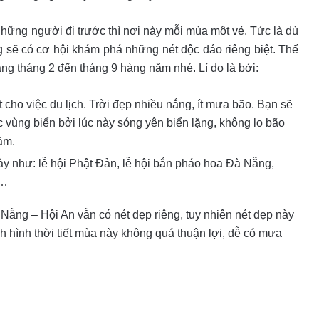
hững người đi trước thì nơi này mỗi mùa một vẻ. Tức là dù
g sẽ có cơ hội khám phá những nét độc đáo riêng biệt. Thế
ảng tháng 2 đến tháng 9 hàng năm nhé. Lí do là bởi:
ất cho việc du lịch. Trời đẹp nhiều nắng, ít mưa bão. Bạn sẽ
c vùng biển bởi lúc này sóng yên biển lặng, không lo bão
ăm.
này như: lễ hội Phật Đản, lễ hội bắn pháo hoa Đà Nẵng,
ế…
Nẵng – Hội An vẫn có nét đẹp riêng, tuy nhiên nét đẹp này
 hình thời tiết mùa này không quá thuận lợi, dễ có mưa