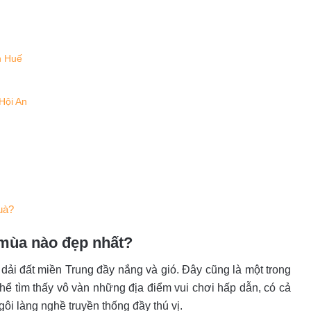
h Huế
 Hội An
uà?
 mùa nào đẹp nhất?
ải đất miền Trung đầy nắng và gió. Đây cũng là một trong
hể tìm thấy vô vàn những địa điểm vui chơi hấp dẫn, có cả
ôi làng nghề truyền thống đầy thú vị.