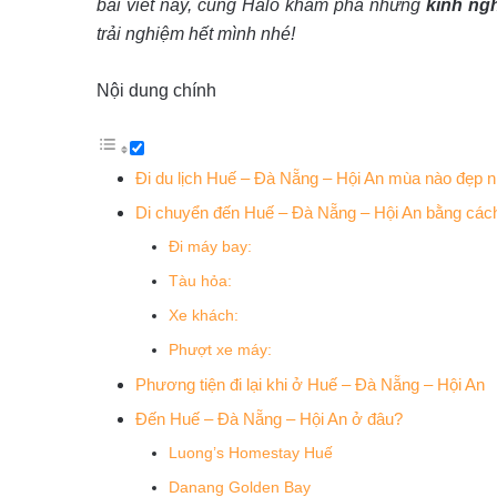
bài viết này, cùng Halo khám phá những
kinh ng
trải nghiệm hết mình nhé!
Nội dung chính
Đi du lịch Huế – Đà Nẵng – Hội An mùa nào đẹp n
Di chuyển đến Huế – Đà Nẵng – Hội An bằng các
Đi máy bay:
Tàu hỏa:
Xe khách:
Phượt xe máy:
Phương tiện đi lại khi ở Huế – Đà Nẵng – Hội An
Đến Huế – Đà Nẵng – Hội An ở đâu?
Luong’s Homestay Huế
Danang Golden Bay