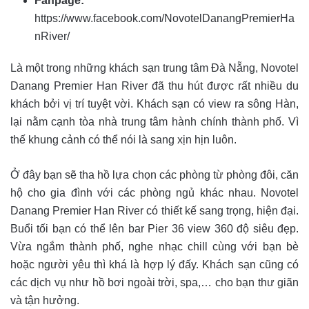
Fanpage:
https://www.facebook.com/NovotelDanangPremierHa
nRiver/
Là một trong những khách sạn trung tâm Đà Nẵng, Novotel
Danang Premier Han River đã thu hút được rất nhiều du
khách bởi vị trí tuyệt vời. Khách sạn có view ra sông Hàn,
lại nằm cạnh tòa nhà trung tâm hành chính thành phố. Vì
thế khung cảnh có thể nói là sang xịn hịn luôn.
Ở đây bạn sẽ tha hồ lựa chọn các phòng từ phòng đôi, căn
hộ cho gia đình với các phòng ngủ khác nhau. Novotel
Danang Premier Han River có thiết kế sang trọng, hiện đại.
Buổi tối bạn có thể lên bar Pier 36 view 360 độ siêu đẹp.
Vừa ngắm thành phố, nghe nhạc chill cùng với bạn bè
hoặc người yêu thì khá là hợp lý đấy. Khách sạn cũng có
các dịch vụ như hồ bơi ngoài trời, spa,… cho bạn thư giãn
và tận hưởng.