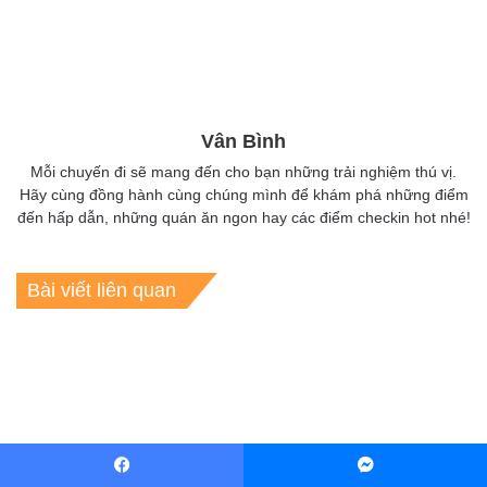
Vân Bình
Mỗi chuyến đi sẽ mang đến cho bạn những trải nghiệm thú vị.
Hãy cùng đồng hành cùng chúng mình để khám phá những điểm
đến hấp dẫn, những quán ăn ngon hay các điểm checkin hot nhé!
Bài viết liên quan
Kinh nghiệm đi Khu du lịch
Check in Cung văn hóa
Facebook
Messenger
Suối Mơ Đà Nẵng + giá vé