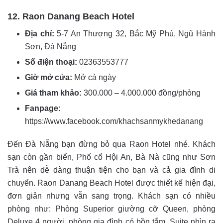
12. Raon Danang Beach Hotel
Địa chỉ:
5-7 An Thượng 32, Bắc Mỹ Phú, Ngũ Hành
Sơn, Đà Nẵng
Số điện thoại:
02363553777
Giờ mở cửa:
Mở cả ngày
Giá tham khảo:
300.000 – 4.000.000 đồng/phòng
Fanpage:
https://www.facebook.com/khachsanmykhedanang
Đến Đà Nẵng bạn đừng bỏ qua Raon Hotel nhé. Khách
sạn còn gần biển, Phố cổ Hội An, Bà Nà cũng như Sơn
Trà nên dễ dàng thuận tiện cho bạn và cả gia đình di
chuyển. Raon Danang Beach Hotel được thiết kế hiện đại,
đơn giản nhưng vẫn sang trọng. Khách sạn có nhiều
phòng như: Phòng Superior giường cỡ Queen, p
hòng
Deluxe 4 người, phòng gia đình có bồn tắm, Suite nhìn ra