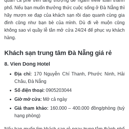
quán cà phê trên tầng thượng để ngắm view toàn thành
phố. Nếu bạn muốn thưởng thức cuộc sống ở Đà Nẵng thì
hãy mượn xe đạp của khách sạn rồi dạo quanh cùng gia
đình cũng như bạn bè của mình. Dù đi về muộn cũng
không sao vì quầy lễ tân mở cửa 24/24 để phục vụ khách
hàng.
Khách sạn trung tâm Đà Nẵng giá rẻ
8. Vien Dong Hotel
Địa chỉ:
170 Nguyễn Chí Thanh, Phước Ninh, Hải
Châu, Đà Nẵng
Số điện thoại:
0905203044
Giờ mở cửa:
Mở cả ngày
Giá tham khảo:
160.000 – 400.000 đồng/phòng (tuỳ
hạng phòng)
Nếu bạn muốn tìm khách sạn rẻ ngay trung tâm thành phố