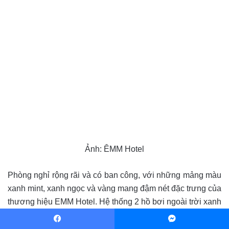
Ảnh: ÊMM Hotel
Phòng nghỉ rộng rãi và có ban công, với những mảng màu
xanh mint, xanh ngọc và vàng mang đậm nét đặc trưng của
thương hiệu EMM Hotel. Hệ thống 2 hồ bơi ngoài trời xanh
trong mát lạnh với hàng ghế tắm nắng dài đáp ứng mọi
nhu cầu của khách hàng.
Facebook
Messenger