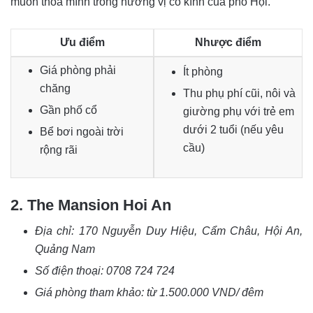
muốn thỏa mình trong hương vị cổ kính của phố Hội.
Ưu điểm
Nhược điểm
Giá phòng phải
Ít phòng
chăng
Thu phụ phí cũi, nôi và
Gần phố cổ
giường phụ với trẻ em
dưới 2 tuổi (nếu yêu
Bể bơi ngoài trời
cầu)
rộng rãi
2. The Mansion Hoi An
Địa chỉ:
170 Nguyễn Duy Hiệu, Cẩm Châu, Hội An,
Quảng Nam
Số điện thoại:
0708 724 724
Giá phòng tham khảo: từ 1.500.000 VND/ đêm