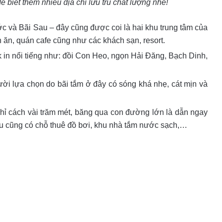
 biết thêm nhiều địa chỉ lưu trú chất lượng nhé!
ớc và Bãi Sau – đây cũng được coi là hai khu trung tâm của
 ăn, quán cafe cũng như các khách sạn, resort.
in nổi tiếng như: đồi Con Heo, ngọn Hải Đăng, Bạch Dinh,
i lựa chọn do bãi tắm ở đây có sóng khá nhẹ, cát mịn và
hỉ cách vài trăm mét, băng qua con đường lớn là dẫn ngay
Tàu cũng có chỗ thuê đồ bơi, khu nhà tắm nước sạch,…