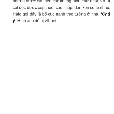
nhưng được cắt theo các khung hình chữ nhật. Với 4
cột dọc được xếp theo: cao, thấp, đan xen so le nhau.
Halo gọi đây là bố cục tranh treo tường ở nhà.
*Chú
ý
:
Hình ảnh dễ bị vỡ nét