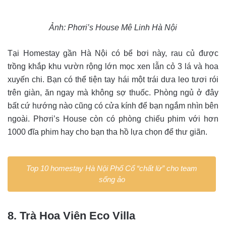
Ảnh:
Phơri’s House Mê Linh Hà Nội
Tại Homestay gần Hà Nội có bể bơi này, rau củ được
trồng khắp khu vườn rộng lớn mọc xen lẫn cỏ 3 lá và hoa
xuyến chi. Bạn có thể tiện tay hái một trái dưa leo tươi rói
trên giàn, ăn ngay mà không sợ thuốc. Phòng ngủ ở đây
bất cứ hướng nào cũng có cửa kính để bạn ngắm nhìn bên
ngoài. Phơri’s House còn có phòng chiếu phim với hơn
1000 đĩa phim hay cho bạn tha hồ lựa chọn để thư giãn.
Top 10 homestay Hà Nội Phố Cổ “chất lừ” cho team
sống ảo
8. Trà Hoa Viên Eco Villa