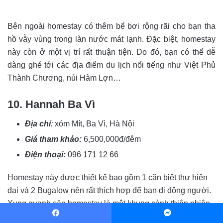
Bên ngoài homestay có thêm bể bơi rộng rãi cho bạn tha
hồ vẫy vùng trong làn nước mát lạnh. Đặc biệt, homestay
này còn ở một vị trí rất thuận tiện. Do đó, bạn có thể dễ
dàng ghé tới các địa điểm du lịch nổi tiếng như Việt Phủ
Thành Chương, núi Hàm Lợn…
10. Hannah Ba Vì
Địa chỉ
:
xóm Mít, Ba Vì, Hà Nội
Giá tham khảo:
6,500,000đ/đêm
Điện thoại:
096 171 12 66
Homestay này được thiết kế bao gồm 1 căn biệt thự hiện
đại và 2 Bugalow nên rất thích hợp để bạn đi đông người.
Xung quanh căn homestay là một khung cảnh thiên nhiên
cực đẹp như suối cá Koi; hầm rượu, sân bóng nhân tạo;
Facebook
Messenger