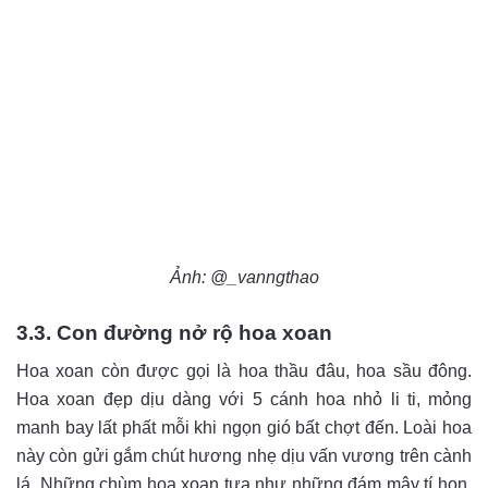
Ảnh: @_vanngthao
3.3. Con đường nở rộ hoa xoan
Hoa xoan còn được gọi là hoa thầu đâu, hoa sầu đông.
Hoa xoan đẹp dịu dàng với 5 cánh hoa nhỏ li ti, mỏng
manh bay lất phất mỗi khi ngọn gió bất chợt đến. Loài hoa
này còn gửi gắm chút hương nhẹ dịu vấn vương trên cành
lá. Những chùm hoa xoan tựa như những đám mây tí hon,