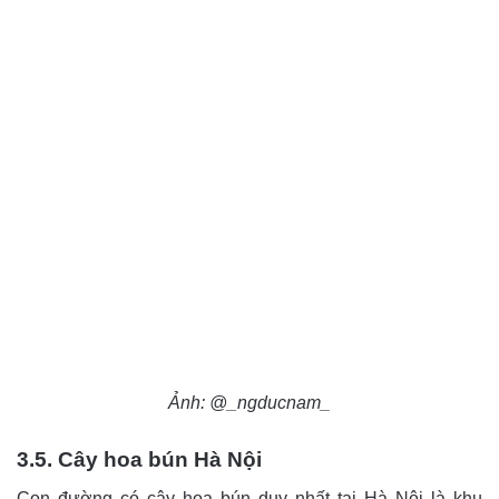
Ảnh: @_ngducnam_
3.5. Cây hoa bún Hà Nội
Con đường có cây hoa bún duy nhất tại Hà Nội là khu