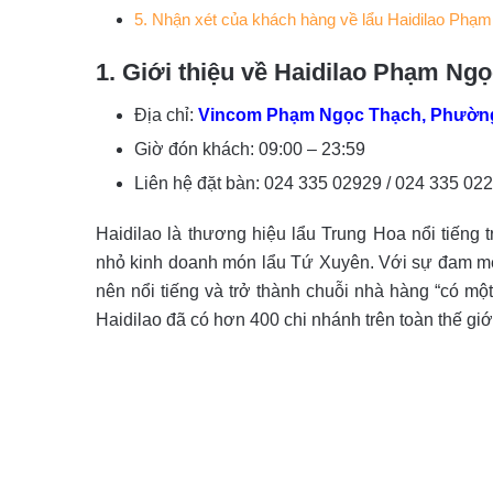
5. Nhận xét của khách hàng về lẩu Haidilao Phạ
1. Giới thiệu về Haidilao Phạm Ng
Địa chỉ:
Vincom Phạm Ngọc Thạch, Phường
Giờ đón khách:
09:00 – 23:59
Liên hệ đặt bàn:
024 335 02929 / 024 335 02
Haidilao là thương hiệu lẩu Trung Hoa nổi tiếng t
nhỏ kinh doanh món lẩu Tứ Xuyên. Với sự đam mê 
nên nổi tiếng và trở thành chuỗi nhà hàng “có một
Haidilao đã có hơn 400 chi nhánh trên toàn thế giớ