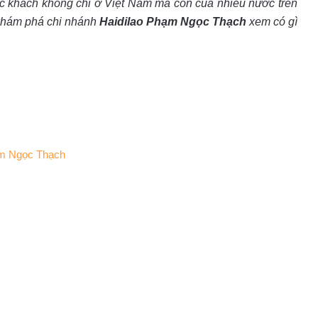
hực khách không chỉ ở Việt Nam mà còn của nhiều nước trên
khám phá chi nhánh
Haidilao Phạm Ngọc Thạch
xem có gì
hạm Ngọc Thạch