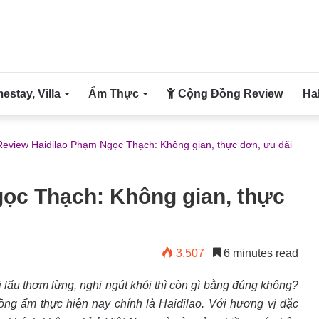
stay, Villa
Ẩm Thực
Cộng Đồng Review
Ha
Review Haidilao Phạm Ngọc Thạch: Không gian, thực đơn, ưu đãi
ọc Thạch: Không gian, thực
3.507
6 minutes read
 lẩu thơm lừng, nghi ngút khói thì còn gì bằng đúng không?
ng ẩm thực hiện nay chính là Haidilao. Với hương vị đặc