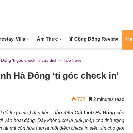
stay, Villa
Ẩm Thực
Cộng Đồng Review
Ha
 Đông ‘tỉ góc check in’ cực đỉnh – HaloTravel
inh Hà Đông ‘tỉ góc check in’
722
2 minutes read
 đô thị (metro) đầu tiên –
tàu điện Cát Linh Hà Đông
của
i vào hoạt động. Đây không chỉ là giải pháp cho tình trạng
n tải mà còn hứa hẹn là một điểm check in siêu xịn cho giới