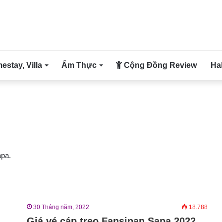
stay, Villa
Ẩm Thực
Cộng Đồng Review
Ha
apa.
30 Tháng năm, 2022
18.788
Giá vé cáp treo Fansipan Sapa 2022