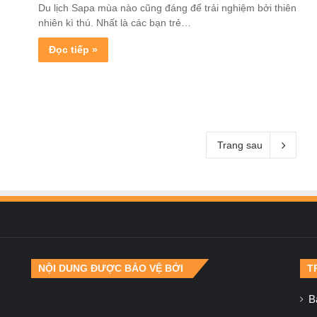
Du lịch Sapa mùa nào cũng đáng để trải nghiệm bởi thiên
nhiên kì thú. Nhất là các bạn trẻ…
Đọc tiếp »
Trang sau
NỘI DUNG ĐƯỢC BẢO VỆ BỞI
T
B