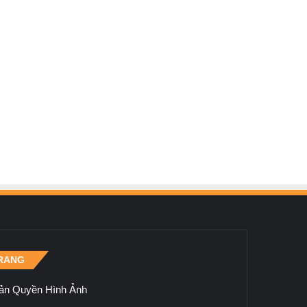
RANG
ản Quyền Hình Ảnh