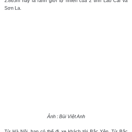
2.865m này là ranh giới tự nhiên của 2 tỉnh Lào Cai và
Sơn La.
Ảnh : Bùi Việt Anh
Từ Hà Nội, bạn có thể đi xe khách tới Bắc Yên.
Từ Bắc