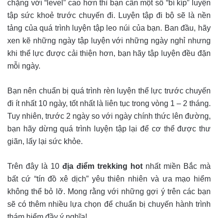
chặng với “level” cao hơn thì bạn cần một số “bí kíp” luyện
tập sức khoẻ trước chuyến đi.
Luyện tập đi bộ sẽ là nền
tảng của quá trình luyện tập leo núi của bạn. Ban đầu, hãy
xen kẽ những ngày tập luyện với những ngày nghỉ nhưng
khi thể lực được cải thiện hơn, bạn hãy tập luyện đều đặn
mỗi ngày.
Bạn nên chuẩn bị quá trình rèn luyện thể lực trước chuyến
đi ít nhất 10 ngày, tốt nhất là liên tục trong vòng 1 – 2 tháng.
Tuy nhiên, trước 2 ngày so với ngày chính thức lên đường,
bạn hãy dừng quá trình luyện tập lại để cơ thể được thư
giãn, lấy lại sức khỏe.
Trên đây là 10
địa điểm trekking hot
nhất miền Bắc mà
bất cứ “tín đồ xê dịch” yêu thiên nhiên và ưa mạo hiểm
không thể bỏ lỡ. Mong rằng với những gợi ý trên các bạn
sẽ có thêm nhiều lựa chọn để chuẩn bị chuyến hành trình
thám hiểm đầy ý nghĩa!