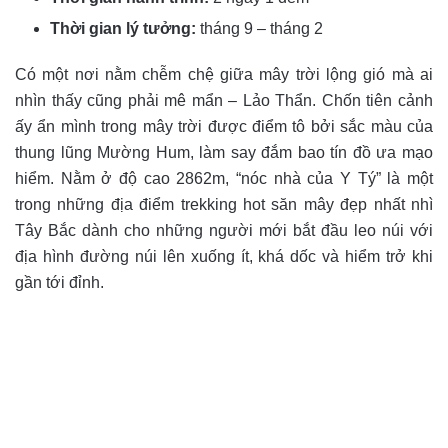
Thời gian lý tưởng:
tháng 9 – tháng 2
Có một nơi nằm chễm chệ giữa mây trời lộng gió mà ai
nhìn thấy cũng phải mê mẩn – Lảo Thẩn. Chốn tiên cảnh
ấy ẩn mình trong mây trời được điểm tô bởi sắc màu của
thung lũng Mường Hum, làm say đắm bao tín đồ ưa mạo
hiểm. Nằm ở độ cao 2862m, “nóc nhà của Y Tý” là một
trong những địa điểm trekking hot săn mây đẹp nhất nhì
Tây Bắc dành cho những người mới bắt đầu leo núi với
địa hình đường núi lên xuống ít, khá dốc và hiểm trở khi
gần tới đỉnh.