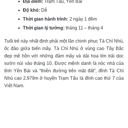
Địa điểm:
Trạm Tấu, Yên Bái
Độ khó:
Dễ
Thời gian hành trình:
2 ngày 1 đêm
Thời gian lý tưởng:
tháng 11 – tháng 4
Tuổi trẻ này nhất định phải một lần chinh phục Tà Chì Nhù,
ốc đảo giữa biển mây. Tà Chì Nhù ở vùng cao Tây Bắc
đẹp mê hồn với những đám mây và dải hoa tím trải dọc
sườn núi vào tháng 10. Được mệnh danh là nóc nhà của
tỉnh Yên Bái và “thiên đường trên mặt đất”, đỉnh Tà Chì
Nhù cao 2.979m ở huyện Trạm Tấu là đỉnh cao thứ 7 của
Việt Nam.