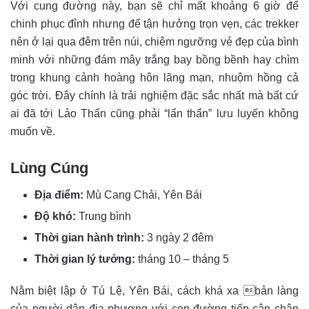
Với cung đường này, bạn sẽ chỉ mất khoảng 6 giờ để
chinh phục đỉnh nhưng để tận hưởng trọn vẹn, các trekker
nên ở lại qua đêm trên núi, chiêm ngưỡng vẻ đẹp của bình
minh với những đám mây trắng bay bồng bềnh hay chìm
trong khung cảnh hoàng hôn lãng mạn, nhuộm hồng cả
góc trời. Đây chính là trải nghiệm đặc sắc nhất mà bất cứ
ai đã tới Lảo Thẩn cũng phải “lẩn thẩn” lưu luyến không
muốn về.
Lùng Cúng
Địa điểm:
Mù Cang Chải, Yên Bái
Độ khó:
Trung bình
Thời gian hành trình:
3 ngày 2 đêm
Thời gian lý tưởng:
tháng 10 – tháng 5
Nằm biệt lập ở Tú Lệ, Yên Bái, cách khá xa bản làng
của người dân địa phương với con đường tiếp cận chân