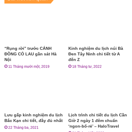
“Rụng rời” trước CÁNH
Kinh nghiệm du lịch núi Bà
ĐỒNG CỎ LAU gần sát Hà
Đen Tây Ninh chi tiết từ A
Nội
đến Z
11 Tháng mười một, 2019
18 Tháng tư, 2022
Lưu gấp kinh nghiệm du lịch
Lịch trình chi tiết du lịch Cần
Bắc Kạn chi tiết, đầy đủ nhất
Giờ 2 ngày 1 đêm chuẩn
‘ngon-bổ-rẻ’ – HaloTravel
22 Tháng ba, 2021