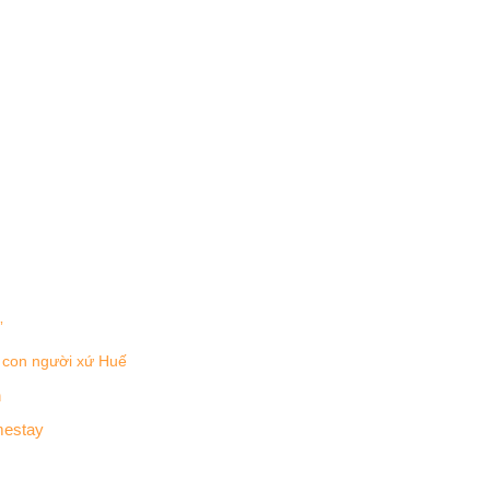
”
a con người xứ Huế
h
mestay