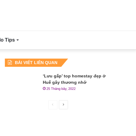
lo Tips
BÀI VIẾT LIÊN QUAN
‘Lưu gấp’ top homestay đẹp ở
Huế gây thương nhớ
25 Tháng bảy, 2022
Trang
Trang
trước
sau