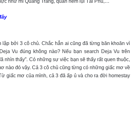
 thực như mì Quảng Trang, quán nem lụi Tài Phú,…
 đây
 lập bởi 3 cô chủ. Chắc hẳn ai cũng đã từng băn khoăn vì
n Deja Vu đúng không nào? Nếu bạn search Deja Vu trên
đã nhìn thấy”. Có những sự việc bạn sẽ thấy rất quen thuộc,
mơ nào đó vậy. Cả 3 cô chủ cũng từng có những giấc mơ về
 Từ giấc mơ của mình, cả 3 đã ấp ủ và cho ra đời homestay