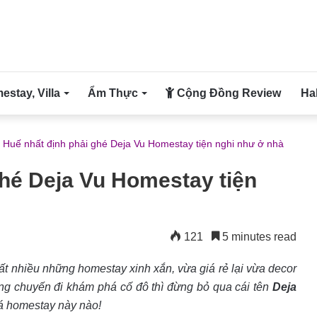
stay, Villa
Ẩm Thực
Cộng Đồng Review
Ha
 Huế nhất định phải ghé Deja Vu Homestay tiện nghi như ở nhà
ghé Deja Vu Homestay tiện
121
5 minutes read
ất nhiều những homestay xinh xắn, vừa giá rẻ lại vừa decor
ng chuyến đi khám phá cố đô thì đừng bỏ qua cái tên
Deja
á homestay này nào!