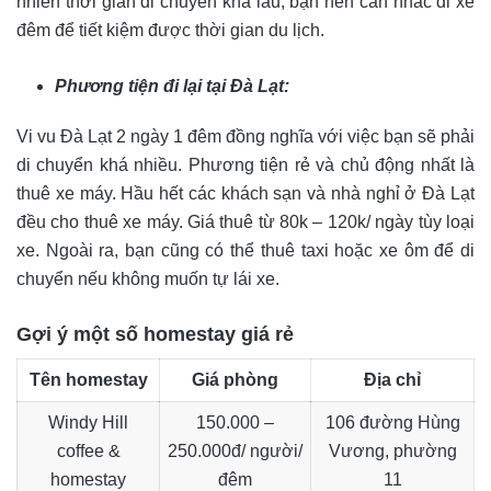
nhiên thời gian di chuyển khá lâu, bạn nên cân nhắc đi xe
đêm để tiết kiệm được thời gian du lịch.
Phương tiện đi lại tại Đà Lạt:
Vi vu Đà Lạt 2 ngày 1 đêm đồng nghĩa với việc bạn sẽ phải
di chuyển khá nhiều. Phương tiện rẻ và chủ động nhất là
thuê xe máy. Hầu hết các khách sạn và nhà nghỉ ở Đà Lạt
đều cho thuê xe máy. Giá thuê từ 80k – 120k/ ngày tùy loại
xe. Ngoài ra, bạn cũng có thể thuê taxi hoặc xe ôm để di
chuyển nếu không muốn tự lái xe.
Gợi ý một số homestay giá rẻ
Tên homestay
Giá phòng
Địa chỉ
Windy Hill
150.000 –
106 đường Hùng
coffee &
250.000đ/ người/
Vương, phường
homestay
đêm
11