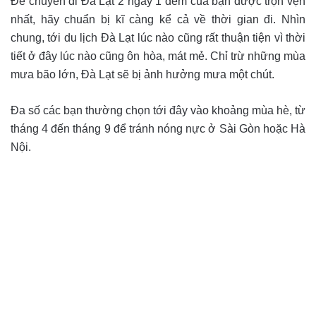
Để chuyến đi Đà Lạt 2 ngày 1 đêm của bạn được trọn vẹn
nhất, hãy chuẩn bị kĩ càng kể cả về thời gian đi. Nhìn
chung, tới du lịch Đà Lạt lúc nào cũng rất thuận tiện vì thời
tiết ở đây lúc nào cũng ôn hòa, mát mẻ. Chỉ trừ những mùa
mưa bão lớn, Đà Lạt sẽ bị ảnh hưởng mưa một chút.
Đa số các bạn thường chọn tới đây vào khoảng mùa hè, từ
tháng 4 đến tháng 9 để tránh nóng nực ở Sài Gòn hoặc Hà
Nội.