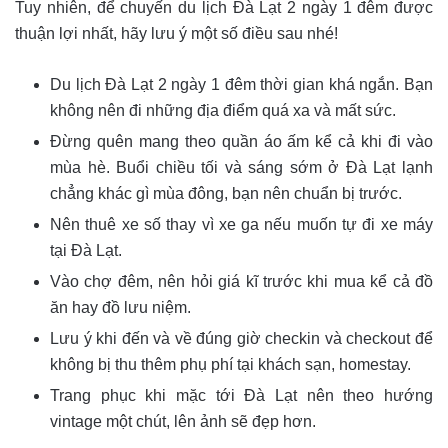
Tuy nhiên, để chuyến du lịch Đà Lạt 2 ngày 1 đêm được
thuận lợi nhất, hãy lưu ý một số điều sau nhé!
Du lịch Đà Lạt 2 ngày 1 đêm thời gian khá ngắn. Bạn
không nên đi những địa điểm quá xa và mất sức.
Đừng quên mang theo quần áo ấm kể cả khi đi vào
mùa hè. Buổi chiều tối và sáng sớm ở Đà Lạt lạnh
chẳng khác gì mùa đông, bạn nên chuẩn bị trước.
Nên thuê xe số thay vì xe ga nếu muốn tự đi xe máy
tại Đà Lạt.
Vào chợ đêm, nên hỏi giá kĩ trước khi mua kể cả đồ
ăn hay đồ lưu niệm.
Lưu ý khi đến và về đúng giờ checkin và checkout để
không bị thu thêm phụ phí tại khách sạn, homestay.
Trang phục khi mặc tới Đà Lạt nên theo hướng
vintage một chút, lên ảnh sẽ đẹp hơn.