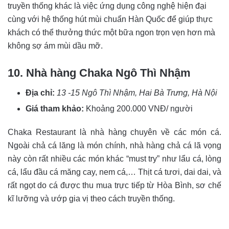
truyền thống khác là việc ứng dụng công nghệ hiện đại
cùng với hệ thống hút mùi chuẩn Hàn Quốc để giúp thực
khách có thể thưởng thức một bữa ngon trọn vẹn hơn mà
không sợ ám mùi dầu mỡ.
10. Nhà hàng Chaka Ngô Thì Nhậm
Địa chỉ:
13 -15 Ngô Thì Nhậm, Hai Bà Trưng, Hà Nội
Giá tham khảo:
Khoảng 200.000 VNĐ/ người
Chaka Restaurant là nhà hàng chuyên về các món cá.
Ngoài chả cá lăng là món chính, nhà hàng chả cá lã vọng
này còn rất nhiều các món khác “must try” như lẩu cá, lòng
cá, lẩu đầu cá măng cay, nem cá,… Thịt cá tươi, dai dai, và
rất ngọt do cá được thu mua trực tiếp từ Hòa Bình, sơ chế
kĩ lưỡng và ướp gia vị theo cách truyền thống.