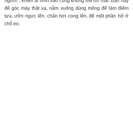
người”, khiến ai nhìn vào cũng không thể rời mắt. Bạn hãy
để góc máy thật xa, nằm xuống dùng mông để làm điểm
tựa, ưỡn ngực lên, chân hơi cong lên, để một phần hở ở
chỗ eo.