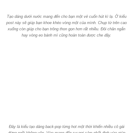
Tạo dáng dưới nước mang đến cho bạn một vẻ cuốn hút kì lạ. Ở kiểu
post này sẽ giúp bạn khoe khéo vòng một của mình. Chụp từ trên cao
xuống còn giúp cho bạn trông thon gọn hơn rất nhiều. Đôi chân ngắn
hay vòng eo bánh mì cũng hoàn toàn được che đậy.
Đây là kiểu tạo dáng back-pop từng hot một thời khiến nhiều cô gái
đứng ngồi không yên. Vừa mang đến sự gợi cảm nhất định vừa giúp