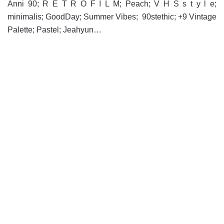
Anni 90; R E T R O F I L M; Peach; V H S s t y l e;
minimalis; GoodDay; Summer Vibes; 90stethic; +9 Vintage
Palette; Pastel; Jeahyun…