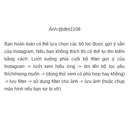
Ảnh:@dtnl1108
Bạn hoàn toàn có thể lựa chọn các bộ lọc được gợi ý sẵn
của Instagram. Nếu bạn không thích thì có thể tự tìm kiếm
bằng cách:
Lướt xuống phía cuối bộ filter gợi ý của
Instagram -> lướt xem hiệu ứng -> tìm tên bộ lọc yêu
thích/mong muốn -> (dùng thử xem có phù hợp hay không)
-> lưu filter -> sử dụng filter cho ảnh -> lưu ảnh (hoặc chụp
màn hình nếu bạn sợ bị vỡ)