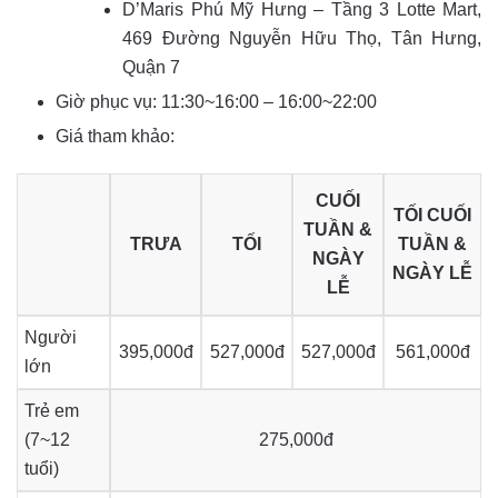
D’Maris Phú Mỹ Hưng – Tầng 3 Lotte Mart,
469 Đường Nguyễn Hữu Thọ, Tân Hưng,
Quận 7
Giờ phục vụ: 11:30~16:00 – 16:00~22:00
Giá tham khảo:
CUỐI
TỐI CUỐI
TUẦN &
TRƯA
TỐI
TUẦN &
NGÀY
NGÀY LỄ
LỄ
Người
395,000đ
527,000đ
527,000đ
561,000đ
lớn
Trẻ em
(7~12
275,000đ
tuổi)