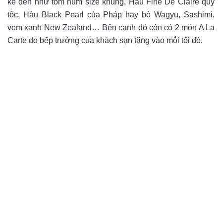
kể đến như tôm hùm size khủng, Hàu Fine De Claire quý
tộc, Hàu Black Pearl của Pháp hay bò Wagyu, Sashimi,
vẹm xanh New Zealand… Bên cạnh đó còn có 2 món A La
Carte do bếp trưởng của khách sạn tặng vào mỗi tối đó.