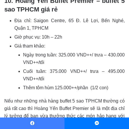
10. Hoang Yen Buffet Premier – buffet 5
sao TPHCM giá rẻ
Địa chỉ: Saigon Centre, 65 Đ. Lê Lợi, Bến Nghé,
Quận 1, TPHCM
Giờ phục vụ: 10h – 22h
Giá tham khảo:
Ngày trong tuần: 325.000 VND++/ trưa – 430.000
VND++/tối
Cuối tuần: 375.000 VND++/ trưa – 495.000
VND++/tối
Thêm tôm hùm 125.000++/phần (1/2 con)
Nếu như những nhà hàng buffet 5 sao TPHCM thường có
giá rất cao thì Hoàng Yến Buffet Premier sẽ là một địa chỉ
lý tưởng để bạn vừa thưởng thức các món hảo hạng với
mức giá cực hợp lý. Điểm cộng của nhà hàng chính là
Facebook
Messenger