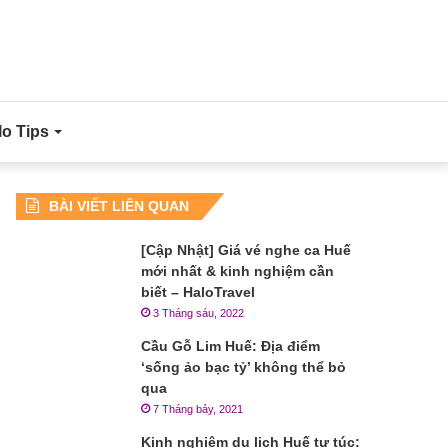
lo Tips
BÀI VIẾT LIÊN QUAN
[Cập Nhật] Giá vé nghe ca Huế
mới nhất & kinh nghiệm cần
biết – HaloTravel
3 Tháng sáu, 2022
Cầu Gỗ Lim Huế: Địa điểm
‘sống ảo bạc tỷ’ không thể bỏ
qua
7 Tháng bảy, 2021
Kinh nghiệm du lịch Huế tự túc: