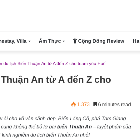
stay, Villa
Ẩm Thực
Cộng Đồng Review
Ha
m du lịch Biển Thuận An từ A đến Z cho team yêu Huế
 Thuận An từ A đến Z cho
1.373
6 minutes read
n ưu ái cho vô vàn cảnh đẹp. Biển Lăng Cô, phá Tam Giang…
g cũng không thể bỏ lỡ bãi
biển Thuận An
– tuyệt phẩm của
ại kinh nghiệm du lịch biển Thuận An nhé!