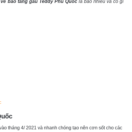
á
vé bảo tàng gấu Teddy Phú Quốc
là bao nhiêu và có gì
c
Quốc
ào tháng 4/ 2021 và nhanh chóng tạo nên cơn sốt cho các