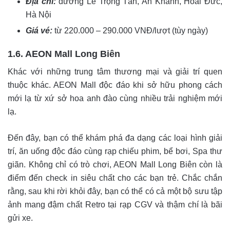
Địa chỉ:
đường Lê Trọng Tấn, An Khánh, Hoài Đức,
Hà Nội
Giá vé:
từ 220.000 – 290.000 VNĐ/lượt (tùy ngày)
1.6. AEON Mall Long Biên
Khác với những trung tâm thương mại và giải trí quen
thuộc khác. AEON Mall độc đáo khi sở hữu phong cách
mới lạ từ xứ sở hoa anh đào cùng nhiều trải nghiệm mới
lạ.
Đến đây, bạn có thể khám phá đa dạng các loại hình giải
trí, ăn uống độc đáo cùng rạp chiếu phim, bể bơi, Spa thư
giãn. Không chỉ có trò chơi, AEON Mall Long Biên còn là
điểm đến check in siêu chất cho các bạn trẻ. Chắc chắn
rằng, sau khi rời khỏi đây, bạn có thể có cả một bộ sưu tập
ảnh mang đậm chất Retro tại rạp CGV và thậm chí là bãi
gửi xe.