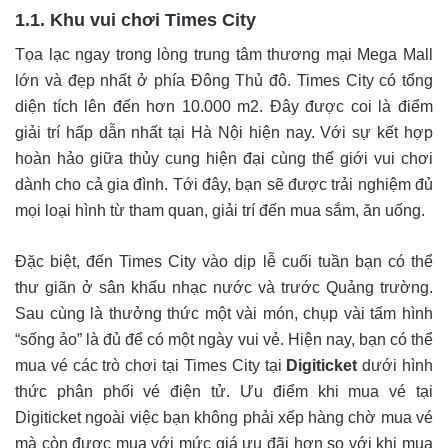
1.1. Khu vui chơi Times City
Tọa lạc ngay trong lòng trung tâm thương mại Mega Mall
lớn và đẹp nhất ở phía Đông Thủ đô. Times City có tổng
diện tích lên đến hơn 10.000 m2. Đây được coi là điểm
giải trí hấp dẫn nhất tại Hà Nội hiện nay. Với sự kết hợp
hoàn hảo giữa thủy cung hiện đại cùng thế giới vui chơi
dành cho cả gia đình. Tới đây, bạn sẽ được trải nghiệm đủ
mọi loại hình từ tham quan, giải trí đến mua sắm, ăn uống.
Đặc biệt, đến Times City vào dịp lễ cuối tuần bạn có thể
thư giãn ở sân khấu nhạc nước và trước Quảng trường.
Sau cùng là thưởng thức một vài món, chụp vài tấm hình
“sống ảo” là đủ để có một ngày vui vẻ. Hiện nay, bạn có thể
mua vé các trò chơi tại Times City tại
Digiticket
dưới hình
thức phân phối vé điện tử. Ưu điểm khi mua vé tại
Digiticket ngoài việc bạn không phải xếp hàng chờ mua vé
mà còn được mua với mức giá ưu đãi hơn so với khi mua