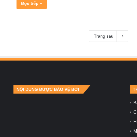
Đọc tiếp »
Trang sau
NỘI DUNG ĐƯỢC BẢO VỆ BỞI
T
B
Ch
H
M