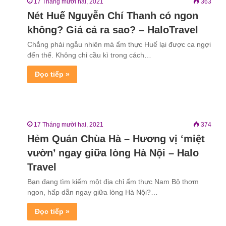
17 Tháng mười hai, 2021
363
Nét Huế Nguyễn Chí Thanh có ngon
không? Giá cả ra sao? – HaloTravel
Chẳng phải ngẫu nhiên mà ẩm thực Huế lại được ca ngợi
đến thế. Không chỉ cầu kì trong cách…
Đọc tiếp »
17 Tháng mười hai, 2021
374
Hẻm Quán Chùa Hà – Hương vị ‘miệt
vườn’ ngay giữa lòng Hà Nội – Halo
Travel
Bạn đang tìm kiếm một địa chỉ ẩm thực Nam Bộ thơm
ngon, hấp dẫn ngay giữa lòng Hà Nội?…
Đọc tiếp »