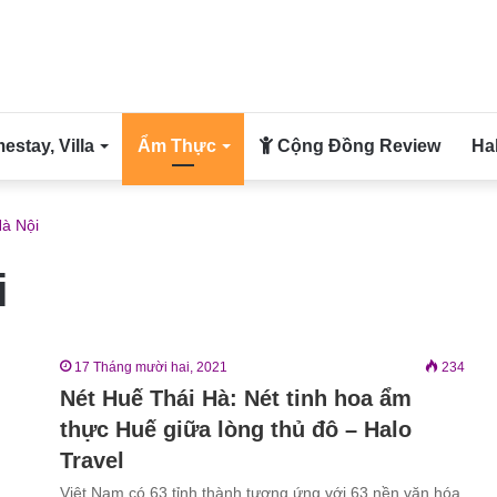
stay, Villa
Ẩm Thực
Cộng Đồng Review
Ha
à Nội
i
17 Tháng mười hai, 2021
234
Nét Huế Thái Hà: Nét tinh hoa ẩm
thực Huế giữa lòng thủ đô – Halo
Travel
Việt Nam có 63 tỉnh thành tương ứng với 63 nền văn hóa,