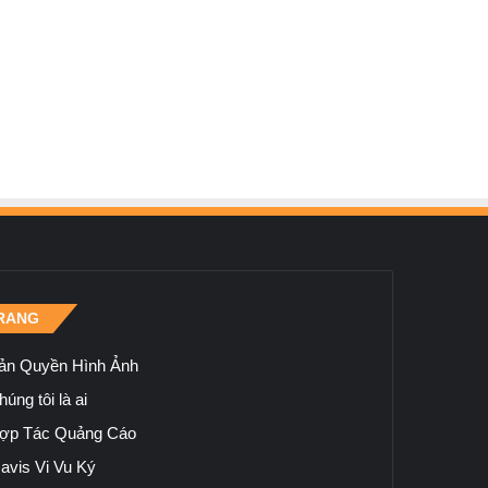
RANG
ản Quyền Hình Ảnh
úng tôi là ai
ợp Tác Quảng Cáo
avis Vi Vu Ký