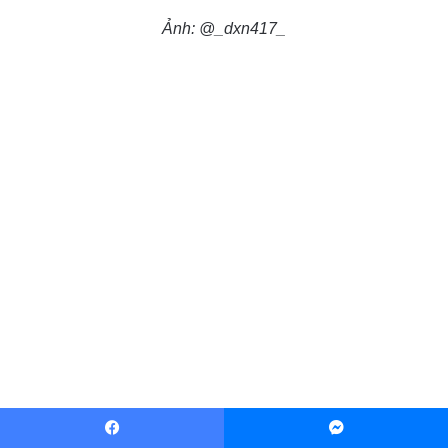
Ảnh: @_dxn417_
Facebook
Messenger