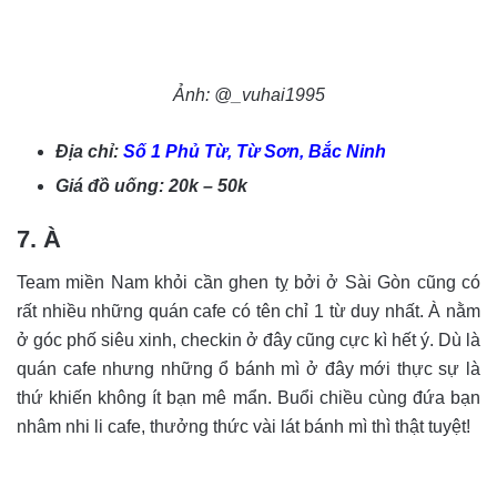
Ảnh: @_vuhai1995
Địa chỉ:
Số 1 Phủ Từ, Từ Sơn, Bắc Ninh
Giá đồ uống: 20k – 50k
7. À
Team miền Nam khỏi cần ghen tỵ bởi ở Sài Gòn cũng có
rất nhiều những quán cafe có tên chỉ 1 từ duy nhất. À nằm
ở góc phố siêu xinh, checkin ở đây cũng cực kì hết ý. Dù là
quán cafe nhưng những ổ bánh mì ở đây mới thực sự là
thứ khiến không ít bạn mê mẩn. Buổi chiều cùng đứa bạn
nhâm nhi li cafe, thưởng thức vài lát bánh mì thì thật tuyệt!