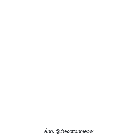
Ảnh: @thecottonmeow