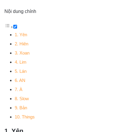
Nội dung chính
1. Yên
2. Hiên
3. Xoan
4. Lim
5. Lán
6. AN
7. À
8. Slow
9. Bản
10. Things
1. Yên